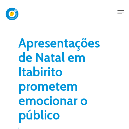
Skip
Men
to
main
content
Apresentações
de Natal em
Itabirito
prometem
emocionar o
público