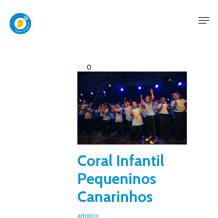
Skip
Men
to
main
content
0
Coral Infantil
Pequeninos
Canarinhos
artístico