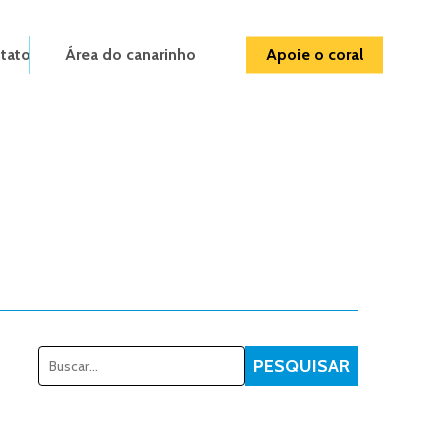
tato
Área do canarinho
Apoie o coral
Pesquisar
PESQUISAR