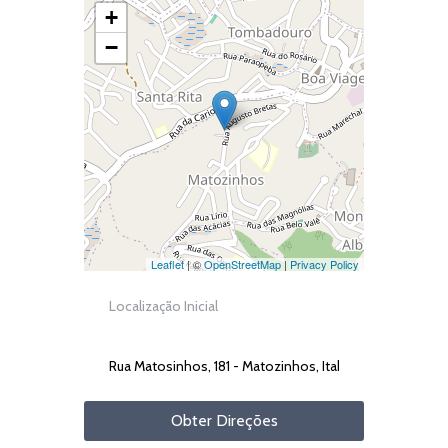
+
−
Leaflet
| ©
OpenStreetMap
|
Privacy Policy
Obter Direções