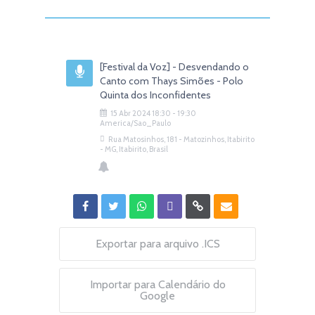
[Festival da Voz] - Desvendando o
Canto com Thays Simões - Polo
Quinta dos Inconfidentes
15
Abr
2024
18:30
-
19:30
America/Sao_Paulo
Rua Matosinhos, 181 - Matozinhos, Itabirito
- MG, Itabirito, Brasil
Exportar para arquivo .ICS
Importar para Calendário do
Google