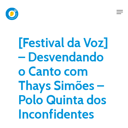
Skip
Men
to
main
content
[Festival da Voz]
– Desvendando
o Canto com
Thays Simões –
Polo Quinta dos
Inconfidentes