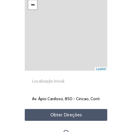
−
Leaflet
Obter Direções