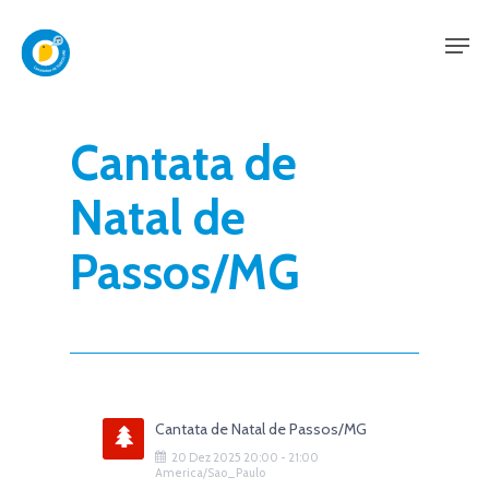
Skip
Men
to
main
content
Cantata de
Natal de
Passos/MG
Cantata de Natal de Passos/MG
20
Dez
2025
20:00
-
21:00
America/Sao_Paulo