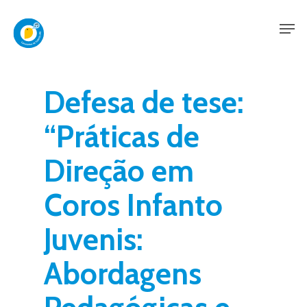
Skip
Men
to
main
content
Defesa de tese:
“Práticas de
Direção em
Coros Infanto
Juvenis:
Abordagens