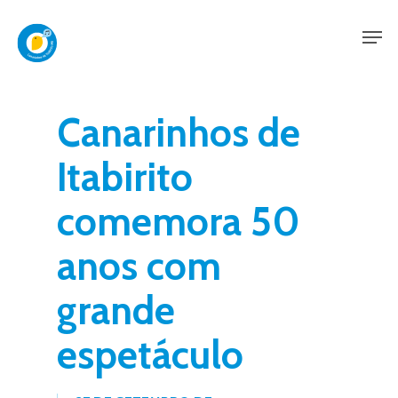
Skip
Men
to
main
content
Canarinhos de
Itabirito
comemora 50
anos com
grande
espetáculo