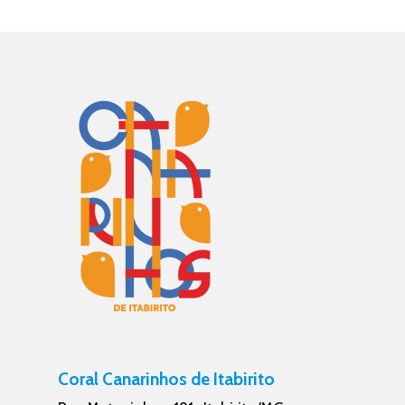
Coral Canarinhos de Itabirito