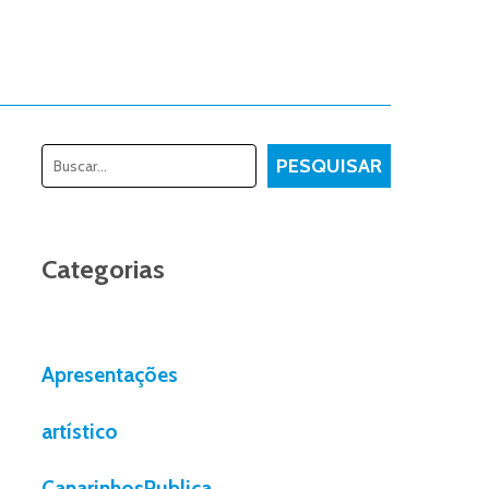
Pesquisar
PESQUISAR
Categorias
Apresentações
artístico
CanarinhosPublica