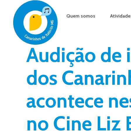
Skip
to
Quem somos
Atividade
main
content
Audição de 
dos Canarinh
acontece nes
no Cine Liz 