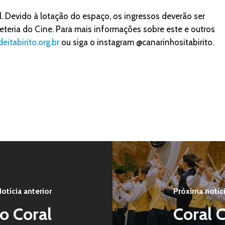
l. Devido à lotação do espaço, os ingressos deverão ser
eteria do Cine. Para mais informações sobre este e outros
eitabirito.org.br
ou siga o instagram @canarinhositabirito.
otícia anterior
Próxima notíc
o Coral
Coral C