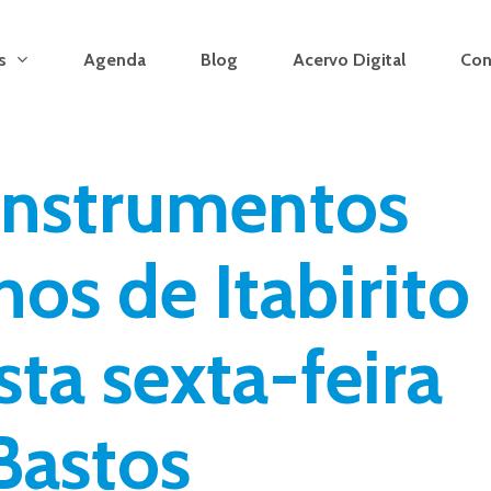
s
Agenda
Blog
Acervo Digital
Con
instrumentos
os de Itabirito
ta sexta-feira
Bastos