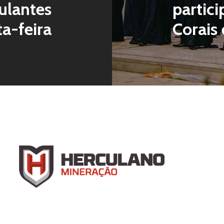
ulantes
partici
a-feira
Corais