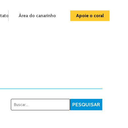
tato
Área do canarinho
Apoie o coral
Pesquisar
PESQUISAR