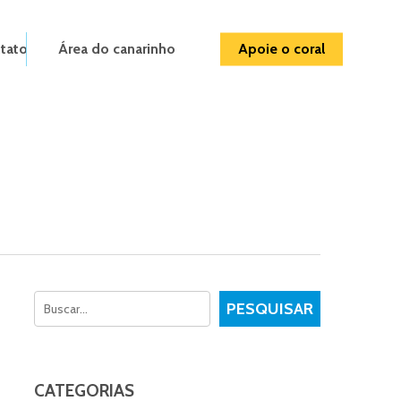
tato
Área do canarinho
Apoie o coral
Pesquisar
PESQUISAR
CATEGORIAS